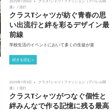
2025年7月6日
クラスTシャツ
/
ファッション（アパレル関
連）
/
流行
クラスTシャツが紡ぐ青春の思
い出流行と絆を彩るデザイン最
前線
学校生活のイベントにおいて多くの生徒が楽
続きを読む
2025年7月3日
クラスTシャツ
/
ファッション（アパレル関
連）
/
流行
クラスTシャツがつなぐ個性と
絆みんなで作る記憶に残る最高