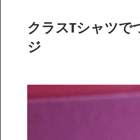
コ
ン
テ
クラスTシャツで
ン
ツ
ジ
へ
ス
心
キ
を
ッ
ひ
プ
と
つ
に、
特
別
な