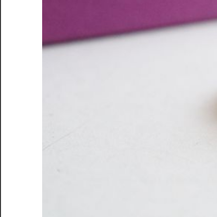
思
い
出
を
形
に
し
よ
う！