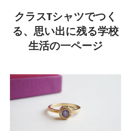
コ
ン
クラスTシャツでつく
テ
る、思い出に残る学校
ン
ツ
生活の一ページ
へ
ス
心
キ
を
ッ
ひ
プ
と
つ
に、
特
別
な