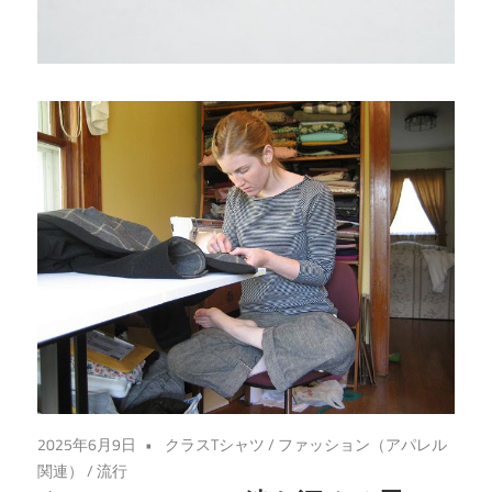
思
い
出
を
形
に
し
よ
う！
2025年6月9日
クラスTシャツ
/
ファッション（アパレル
関連）
/
流行