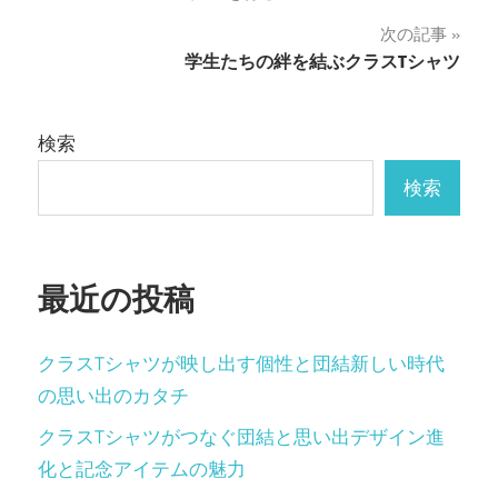
稿
次の記事
ナ
学生たちの絆を結ぶクラスTシャツ
ビ
ゲ
検索
ー
検索
シ
ョ
最近の投稿
ン
クラスTシャツが映し出す個性と団結新しい時代
の思い出のカタチ
クラスTシャツがつなぐ団結と思い出デザイン進
化と記念アイテムの魅力